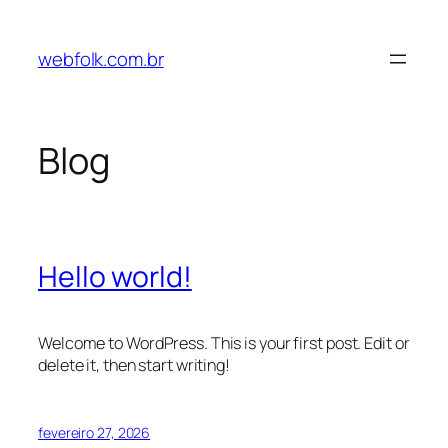
Pular
para
webfolk.com.br
o
conteúdo
Blog
Hello world!
Welcome to WordPress. This is your first post. Edit or
delete it, then start writing!
fevereiro 27, 2026